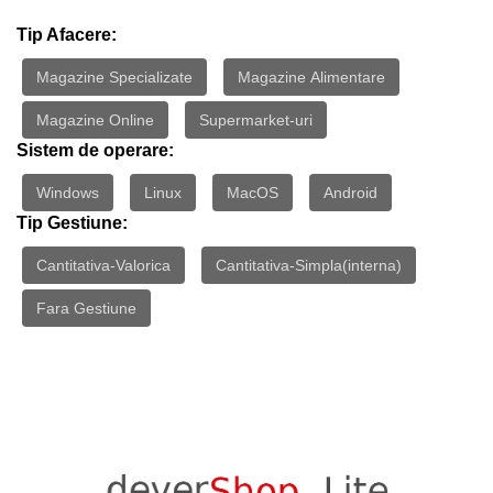
Tip Afacere:
Magazine Specializate
Magazine Alimentare
Magazine Online
Supermarket-uri
Sistem de operare:
Windows
Linux
MacOS
Android
Tip Gestiune:
Cantitativa-Valorica
Cantitativa-Simpla(interna)
Fara Gestiune