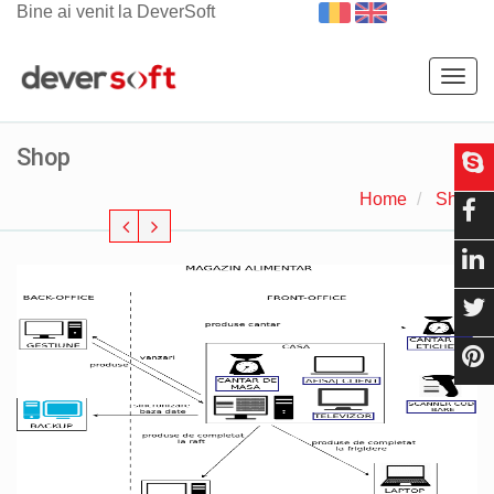
Bine ai venit la DeverSoft
Togg
navig
Shop
Home
Shop