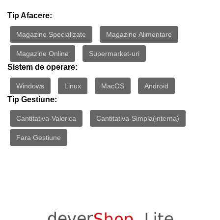
Tip Afacere:
Magazine Specializate
Magazine Alimentare
Magazine Online
Supermarket-uri
Sistem de operare:
Windows
Linux
MacOS
Android
Tip Gestiune:
Cantitativa-Valorica
Cantitativa-Simpla(interna)
Fara Gestiune