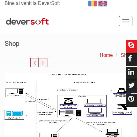
Bine ai venit la DeverSoft
Togg
navig
Shop
Home
Shop