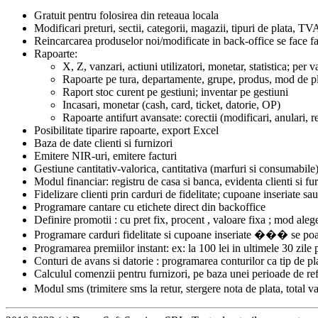
Gratuit pentru folosirea din reteaua locala
Modificari preturi, sectii, categorii, magazii, tipuri de plata, TV
Reincarcarea produselor noi/modificate in back-office se face f
Rapoarte:
X, Z, vanzari, actiuni utilizatori, monetar, statistica; per 
Rapoarte pe tura, departamente, grupe, produs, mod de pla
Raport stoc curent pe gestiuni; inventar pe gestiuni
Incasari, monetar (cash, card, ticket, datorie, OP)
Rapoarte antifurt avansate: corectii (modificari, anulari, ret
Posibilitate tiparire rapoarte, export Excel
Baza de date clienti si furnizori
Emitere NIR-uri, emitere facturi
Gestiune cantitativ-valorica, cantitativa (marfuri si consumabile
Modul financiar: registru de casa si banca, evidenta clienti si fu
Fidelizare clienti prin carduri de fidelitate; cupoane inseriate s
Programare cantare cu etichete direct din backoffice
Definire promotii : cu pret fix, procent , valoare fixa ; mod aleg
Programare carduri fidelitate si cupoane inseriate ��� se poate
Programarea premiilor instant: ex: la 100 lei in ultimele 30 zile p
Conturi de avans si datorie : programarea conturilor ca tip de pl
Calculul comenzii pentru furnizori, pe baza unei perioade de refer
Modul sms (trimitere sms la retur, stergere nota de plata, tota