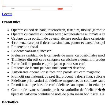
Locatii
FrontOffice
Operare cu cod de bare, touchscreen, tastatura, mouse (introduc
Operare cu cantare cu coduri bare ; recunoasterea automata a can
Cautare dupa portiuni de cuvant, alegere produs dupa categorie
4 comenzi care pot fi deschise simultan, pentru evitarea blocajel
Emitere bon fiscal
Evidenta vanzari si incasari
Preluarea cantitatii de la cantarele de masa, cu posibilitatea modi
Trimiterea din soft catre cantarele cu etichete a denumirii produ
Retur facil de produse , protejat cu parola sau card
Emiterea de facturi pe baza unei comenzi deschise
Autorizarea operatiilor se face prin parola sau card magnetic
Promotii sau majorari: cu pret fix, procent, valoare fixa; aplica
Fidelizare prin carduri de fidelitate magnetice, cu cod bare sau
Premii instant pe baza de card fidelitate sau cupoane inseriate ; 
Conturi de avans si datorie, pe baza cardurilor de fidelitate ���
tipareste valoarea contului pe nota de plata si/sau bon fiscal. La
Backoffice