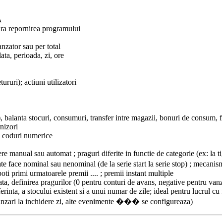
A
ara repornirea programului
vanzator sau per total
ta, perioada, zi, ore
ururi); actiuni utilizatori
), balanta stocuri, consumuri, transfer intre magazii, bonuri de consum, 
rnizori
au coduri numerice
ere manual sau automat ; praguri diferite in functie de categorie (ex: la t
 face nominal sau nenominal (de la serie start la serie stop) ; mecanism
oti primi urmatoarele premii .... ; premii instant multiple
ata, definirea pragurilor (0 pentru conturi de avans, negative pentru vanz
inta, a stocului existent si a unui numar de zile; ideal pentru lucrul cu 
l vanzari la inchidere zi, alte evenimente ��� se configureaza)