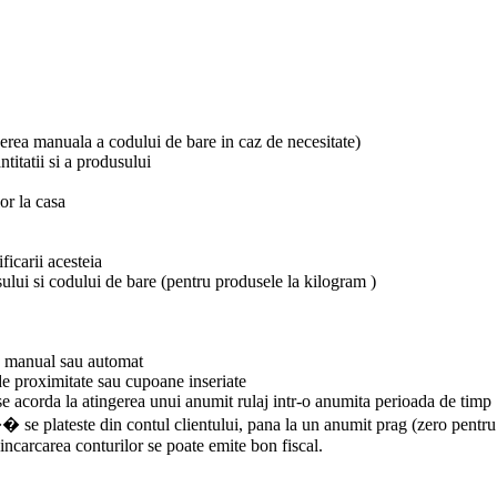
erea manuala a codului de bare in caz de necesitate)
titatii si a produsului
or la casa
ficarii acesteia
sului si codului de bare (pentru produsele la kilogram )
te manual sau automat
 de proximitate sau cupoane inseriate
se acorda la atingerea unui anumit rulaj intr-o anumita perioada de timp .
 se plateste din contul clientului, pana la un anumit prag (zero pentru l
 incarcarea conturilor se poate emite bon fiscal.