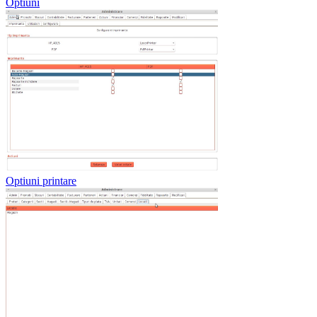
Optiuni
Optiuni printare