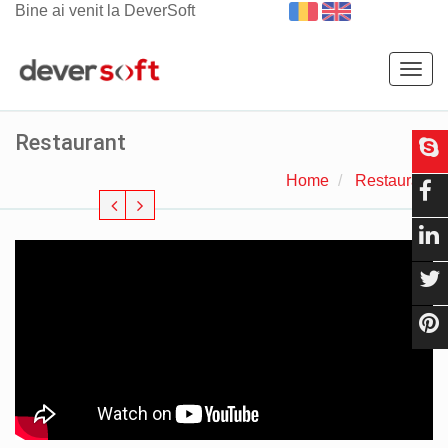
Bine ai venit la DeverSoft
Togg
navig
Restaurant
Home
Restaurant