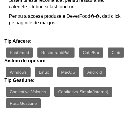
Sistemul este recomandat pentru restaurante,
cafenele, cluburi si fast-food-uri.
Pentru a accesa produsele DeverFood��, dati click
pe paginile de mai jos:
Tip Afacere:
Fast Food
Restaurant/Pub
Cafe/Bar
Club
Sistem de operare:
Windows
Linux
MacOS
Android
Tip Gestiune:
Cantitativa-Valorica
Cantitativa-Simpla(interna)
Fara Gestiune