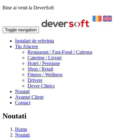
Bine ai venit la DeverSoft
Toggle navigation
Instalari de referinta
Tip Afacere
Restaurant / Fast-Food / Cafenea
Catering / Livrari
Hotel / Pensiune
Shop / Retail
Fitness / Wellness
Drivere
Dever Clinics
Noutati
Avantaj Client
Contact
Noutati
Home
Noutati