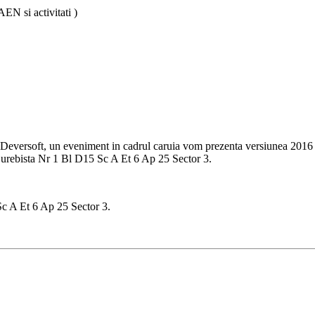
N si activitati )
eversoft, un eveniment in cadrul caruia vom prezenta versiunea 2016 da
urebista Nr 1 Bl D15 Sc A Et 6 Ap 25 Sector 3.
c A Et 6 Ap 25 Sector 3.