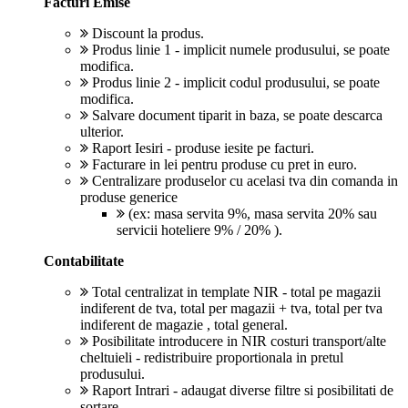
Facturi Emise
Discount la produs.
Produs linie 1 - implicit numele produsului, se poate
modifica.
Produs linie 2 - implicit codul produsului, se poate
modifica.
Salvare document tiparit in baza, se poate descarca
ulterior.
Raport Iesiri - produse iesite pe facturi.
Facturare in lei pentru produse cu pret in euro.
Centralizare produselor cu acelasi tva din comanda in
produse generice
(ex: masa servita 9%, masa servita 20% sau
servicii hoteliere 9% / 20% ).
Contabilitate
Total centralizat in template NIR - total pe magazii
indiferent de tva, total per magazii + tva, total per tva
indiferent de magazie , total general.
Posibilitate introducere in NIR costuri transport/alte
cheltuieli - redistribuire proportionala in pretul
produsului.
Raport Intrari - adaugat diverse filtre si posibilitati de
sortare.