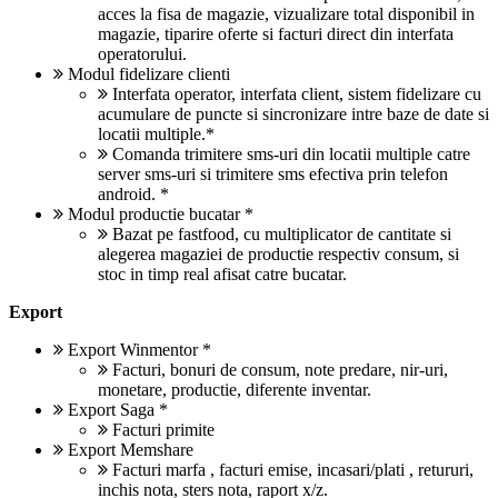
acces la fisa de magazie, vizualizare total disponibil in
magazie, tiparire oferte si facturi direct din interfata
operatorului.
Modul fidelizare clienti
Interfata operator, interfata client, sistem fidelizare cu
acumulare de puncte si sincronizare intre baze de date si
locatii multiple.*
Comanda trimitere sms-uri din locatii multiple catre
server sms-uri si trimitere sms efectiva prin telefon
android. *
Modul productie bucatar *
Bazat pe fastfood, cu multiplicator de cantitate si
alegerea magaziei de productie respectiv consum, si
stoc in timp real afisat catre bucatar.
Export
Export Winmentor *
Facturi, bonuri de consum, note predare, nir-uri,
monetare, productie, diferente inventar.
Export Saga *
Facturi primite
Export Memshare
Facturi marfa , facturi emise, incasari/plati , retururi,
inchis nota, sters nota, raport x/z.