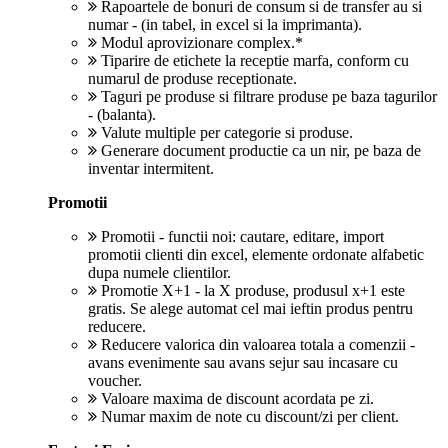
Rapoartele de bonuri de consum si de transfer au si
numar - (in tabel, in excel si la imprimanta).
Modul aprovizionare complex.*
Tiparire de etichete la receptie marfa, conform cu
numarul de produse receptionate.
Taguri pe produse si filtrare produse pe baza tagurilor
- (balanta).
Valute multiple per categorie si produse.
Generare document productie ca un nir, pe baza de
inventar intermitent.
Promotii
Promotii - functii noi: cautare, editare, import
promotii clienti din excel, elemente ordonate alfabetic
dupa numele clientilor.
Promotie X+1 - la X produse, produsul x+1 este
gratis. Se alege automat cel mai ieftin produs pentru
reducere.
Reducere valorica din valoarea totala a comenzii -
avans evenimente sau avans sejur sau incasare cu
voucher.
Valoare maxima de discount acordata pe zi.
Numar maxim de note cu discount/zi per client.