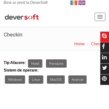
Bine ai venit la DeverSoft
Togg
navig
Checkin
Home
Checkin
Tip Afacere:
Hotel
Pensiune
Sistem de operare:
Windows
Linux
MacOS
Android