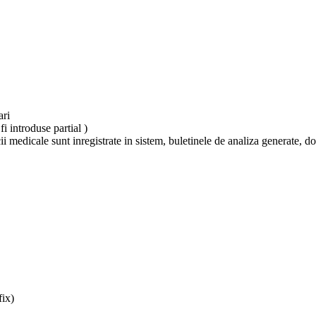
ari
 introduse partial )
cii medicale sunt inregistrate in sistem, buletinele de analiza generate, 
fix)