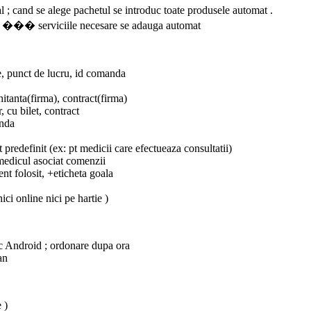
cand se alege pachetul se introduc toate produsele automat .
tal ) ��� serviciile necesare se adauga automat
e, punct de lucru, id comanda
chitanta(firma), contract(firma)
 cu bilet, contract
anda
predefinit (ex: pt medicii care efectueaza consultatii)
 medicul asociat comenzii
ent folosit, +eticheta goala
ici online nici pe hartie )
pc Android ; ordonare dupa ora
an
 )