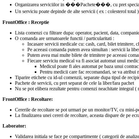
Organizarea serviciilor in ���Pachete���, cu pret special ; 
Un serviciu poate depinde de alte servicii ( ex : colesterol to
FrontOffice : Receptie
Lista comenzi cu filtrare dupa: operator, pacient, data, compani
O comanda are urmatoarele functii / particularitati :
Incasare servicii medicale cu: cash, card, bilet trimitere, 
Pe aceeasi comanda putem avea simultan : servicii la liber,
Putem avea mai multe bilete de trimitere pe aceeasi com
Fiecare serviciu medical va fi asociat automat unui medic
Medicul poate fi ales automat pe baza unui contract 
Pentru medicii care fac recomandari, se va atribui
Tiparire etichete cu id-ul comenzii, separate dupa tipul de recipi
Pachete de servicii, cu pret separat de cele la liber/fara pachet
Nu se pot elibera rezultate pentru comenzi neachitate integral ( n
FrontOffice : Recoltare:
Cererile de recoltare se pot urmari pe un monitor/TV, cu mini-
La finalizarea unei cereri de recoltare, aceasta dispare de pe ecr
Laborator:
Validarea initiala se face pe compartimente ( categorii de analize