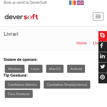
Bine ai venit la DeverSoft
Togg
navig
Livrari
Home
Livrari
Sistem de operare:
Windows
Linux
MacOS
Android
Tip Gestiune:
Cantitativa-Valorica
Cantitativa-Simpla(interna)
Fara Gestiune