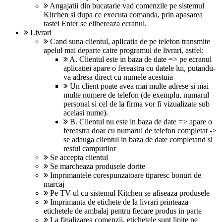
Angajatii din bucatarie vad comenzile pe sistemul
Kitchen si dupa ce executa comanda, prin apasarea
tastei Enter se elibereaza ecranul.
Livrari
Cand suna clientul, aplicatia de pe telefon transmite
apelul mai departe catre programul de livrari, astfel:
A. Clientul este in baza de date => pe ecranul
aplicatiei apare o fereastra cu datele lui, putandu-
va adresa direct cu numele acestuia
Un client poate avea mai multe adrese si mai
multe numere de telefon (de exemplu, numarul
personal si cel de la firma vor fi vizualizate sub
acelasi nume).
B. Clientul nu este in baza de date => apare o
fereastra doar cu numarul de telefon completat ->
se adauga clientul in baza de date completand si
restul campurilor
Se accepta clientul
Se marcheaza produsele dorite
Imprimantele corespunzatoare tiparesc bonuri de
marcaj
Pe TV-ul cu sistemul Kitchen se afiseaza produsele
Imprimanta de etichete de la livrari printeaza
etichetele de ambalaj pentru fiecare produs in parte
La finalizarea comenzii, etichetele sunt lipite pe